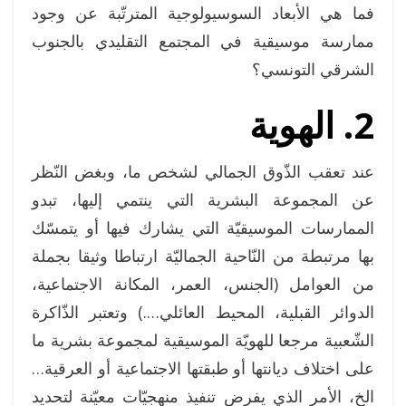
فما هي الأبعاد السوسيولوجية المترتّبة عن وجود
ممارسة موسيقية في المجتمع التقليدي بالجنوب
الشرقي التونسي؟
2. الهوية
عند تعقب الذّوق الجمالي لشخص ما، وبغض النّظر
عن المجموعة البشرية التي ينتمي إليها، تبدو
الممارسات الموسيقيّة التي يشارك فيها أو يتمسّك
بها مرتبطة من النّاحية الجماليّة ارتباطا وثيقا بجملة
من العوامل (الجنس، العمر، المكانة الاجتماعية،
الدوائر القبلية، المحيط العائلي….) وتعتبر الذّاكرة
الشّعبية مرجعا للهويّة الموسيقية لمجموعة بشرية ما
على اختلاف ديانتها أو طبقتها الاجتماعية أو العرقية…
الخ، الأمر الذي يفرض تنفيذ منهجيّات معيّنة لتحديد