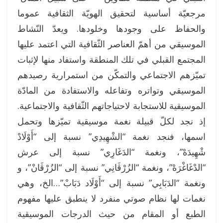
مرجعيّة أساسية لتحقيق الهويّة الثقافية عموما
والحفاظ على وجودها وخلودها. ويعدّ النّشاط
الموسيقي من أهمّ العناصر الثّقافية التي اعتمد عليها
المجتمع القبلي في تلك المنطقة واستفاد منها لإثبات
تميّزهم الاجتماعي والتمكّن من استمرارية رصيدهم
الموسيقي وتواتره وتفاعله والاستفادة من المادّة
الموسيقية للاستجابة لاحتياجاتهم الثّقافية والاجتماعية.
إذ نجد لكلّ قبيلة نغمة موسيقية تميّزها وتحمل
اسمها، فنجد نغمة “الشْهِيدِي” نسبة إلى “أَوْلَادْ
شْهِيدَهْ”، ونغمة “الدَغَارِي” نسبة إلى عرش
“الدْغَاغْرَهْ”، ونغمة “الزُرْڤَانِي” نسبة إلى “الزُرْڤَانْ”، و
ونغمة “الدَبَابِي” نسبة إلى “أَوْلَاد دَبَابْ”…الخ، وهي
نغمات لها نظام صوتي منفرد لا ينطبق عليها مفهوم
الطبع أو المقام من حيث الدرجات الموسيقية