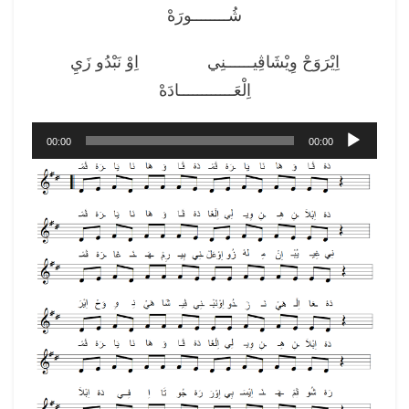
شُــــــــورَهْ
اِيْرَوَحْ وِيْشَاڤِيــــــنِي اِوْ نَبْدُو زَيِ
اِلْعَــــــــــــادَهْ
مشغل
00:00
00:00
الصوت