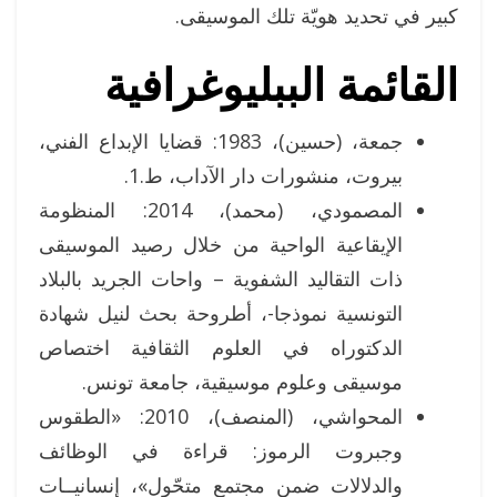
كبير في تحديد هويّة تلك الموسيقى.
القائمة الببليوغرافية
جمعة، (حسين)، 1983: قضايا الإبداع الفني،
بيروت، منشورات دار الآداب، ط.1.
المصمودي، (محمد)، 2014: المنظومة
الإيقاعية الواحية من خلال رصيد الموسيقى
ذات التقاليد الشفوية – واحات الجريد بالبلاد
التونسية نموذجا-، أطروحة بحث لنيل شهادة
الدكتوراه في العلوم الثقافية اختصاص
موسيقى وعلوم موسيقية، جامعة تونس.
المحواشي، (المنصف)، 2010: «الطقوس
وجبروت الرموز: قراءة في الوظائف
والدلالات ضمن مجتمع متحّول»، إنسانيــات