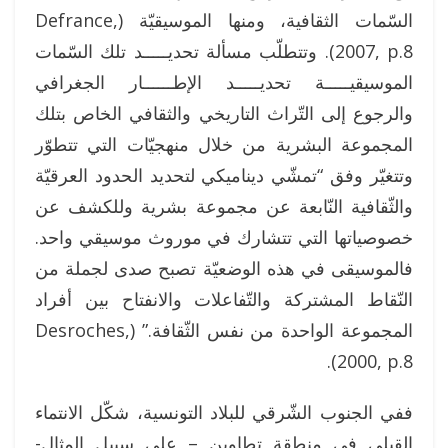
السّمات الثقافية، ومنها الموسيقيّة (Defrance,
2007, p.8). وتتطلّب مسألة تحديـــــد تلك السّمات
الموسيقيـــــة تحديـــــد الإطــــــار الجغرافي
والرجوع إلى التّراث التاريخي والثقافي الخاص بتلك
المجموعة البشرية من خلال منهجيّات التي تتطوّر
وتتغيّر وفق “تمشّي ديناميكي لتحديد الحدود العرقيّة
والثّقافية النّابعة عن مجموعة بشرية وللكشف عن
خصوصياتها التي تتشارك في موروث موسيقي واحد.
فالموسيقى في هذه الوضعيّة تصبح صدى لجملة من
النّقاط المشتركة والتّفاعلات والانفتاح بين أفراد
المجموعة الواحدة من نفس الثّقافة.” (Desroches,
2000, p.8).
ففي الجنوب الشّرقي للبلاد التونسية، شكّل الانتماء
القبلي في منطقة تطاوين – على سبيل المثال-