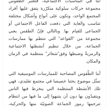
أمّا في المناسبات الاجتماعية، فتعتبر الطقوس
مجموعة حركات سلوكية متكرّرة يتفق عليها أفراد
المجتمع الواحد، وتكون على أنواع وأشكال مختلفة
تتناسب والغاية التي دفعت الفاعل الاجتماعي أو
الجماعي للقيام بها. وبالتالي فإنّ الطقس يعني
مجموعة من “القواعد” التي تنتظم بها ممارسات
الجماعة، من خلال تنظيم أنشطتها الاجتماعية
والرمزيةّ وضبطها وفق”شعائر” منتظمة في الزمان
والمكان.
أما الطّقوس المصاحبة للممارسات الموسيقية التي
تمثّل موضوع بحثنا خصيصا في مجتمع تقليدي، فهي
تلك الأنشطة المنتظمة التي ينخرط فيها الناس
ويتقيدّون بها دون أن ينتبهوا إلى ما فيها من انتظام
تترجمها رموز الجماعة الصوتيّة منها والحركية،