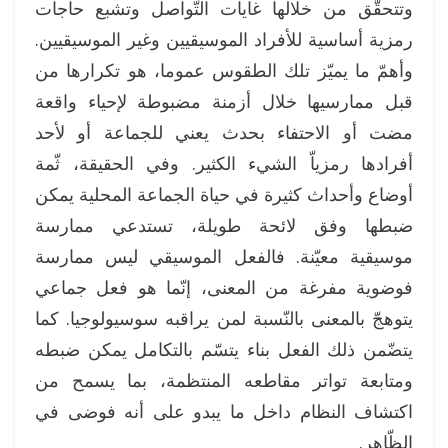
وتتحقّق من خلالها غايات التّواصل وتشبع حاجات
رمزية أساسية للأفراد الموسيقيين وغير الموسيقيين.
وأهمّ ما يميّز تلك الطقوس عموما، هو تكرارها من
قبل ممارسيها خلال أزمنة مضبوطة لإحياء واقعة
مضت أو الاحتفاء بحدث يعني للجماعة أو لأحد
أفرادها رمزياّ الشيء الكثير. وفي الحقيقة، ثّمة
أوضاع وأحداث كثيرة في حياة الجماعة المحلية يمكن
ضبطها وفق لائحة طويلة، تستدعي ممارسة
موسيقية معيّنة. فالفعل الموسيقي ليس ممارسة
فوضوية مفرغة من المعنى، إنّما هو فعل جماعي
يتوهجّ بالمعنى بالنّسبة لمن يراقبه سوسيولوجيا. كما
يتضّمن ذلك الفعل بناء يتسّم بالتكامل يمكن ضبطه
ومتابعة تواتر مقاطعه المنتظمة، بما يسمح من
اكتشاف النظام داخل ما يبدو على أنه فوضى في
الظّاهر.