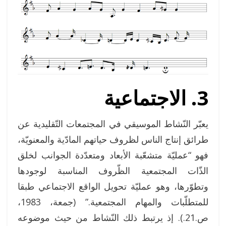
3. الاجتماعية
يعبّر النّشاط الموسيقي في المجتمعات التّقليدية عن
طرائق إنتاج الناس لظروف حياتهم المادّية والمعنويّة،
فهو “عمليّة متشعّبة الأبعاد ومتعدّدة الجوانب لخلق
الذّات المجتمعية الظّروف المناسبة لوجودها
وتطوّرها، وهو عمليّة تحويل الواقع الاجتماعي طبقا
للمتطلّبات والمهام المجتمعية.” (جمعة، 1983،
ص.21.). إذ يرتبط ذلك النّشاط من حيث موضوعه