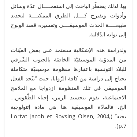
بها. لذلك يضطّر الباحث إلى استعمـــــال عدّة وسائل
وأدوات ويقترح كــــل الطرق الممكنــــة لتحديد
طبيعـــــة الحدث الموسيقــــي وتفسيره قصد الولوج
إلى نواته الدّلالية.
ولدراسة هذه الإشكالية سنعتمد على بعض العيّنات
من المدوّنة الموسيقيّة الخاصّة بالجنوب الشّرقي
للبلاد التونسية باعتبارها منظومة موسيقيّة متكاملة
تحتاج إلى دراسة من كافة الزّوايا، حيث “يتّحد الفعل
الموسيقي في تلك المنظومة ازدواجا مع الملامح
الاجتماعية، يقوم بتجسيد الزمن، إحياء الطّقوس…
الخ، فالمادّة الموسيقية هنا هي مادة إثنولوجية
بحته” (Lortat Jacob et Rovsing Olsen, 2004,
p.7).