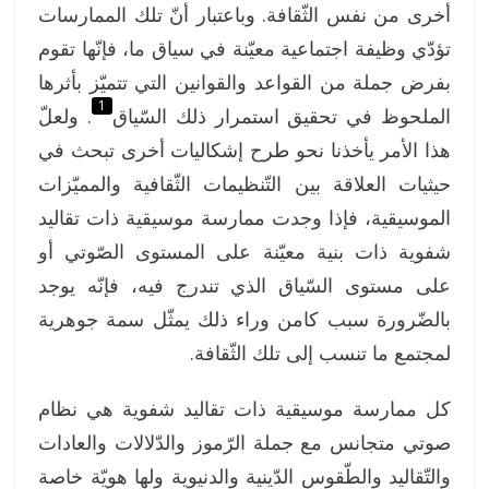
أخرى من نفس الثّقافة. وباعتبار أنّ تلك الممارسات
تؤدّي وظيفة اجتماعية معيّنة في سياق ما، فإنّها تقوم
بفرض جملة من القواعد والقوانين التي تتميّز بأثرها
1
الملحوظ في تحقيق استمرار ذلك السّياق
. ولعلّ
هذا الأمر يأخذنا نحو طرح إشكاليات أخرى تبحث في
حيثيات العلاقة بين التّنظيمات الثّقافية والمميّزات
الموسيقية، فإذا وجدت ممارسة موسيقية ذات تقاليد
شفوية ذات بنية معيّنة على المستوى الصّوتي أو
على مستوى السّياق الذي تندرج فيه، فإنّه يوجد
بالضّرورة سبب كامن وراء ذلك يمثّل سمة جوهرية
لمجتمع ما تنسب إلى تلك الثّقافة.
كل ممارسة موسيقية ذات تقاليد شفوية هي نظام
صوتي متجانس مع جملة الرّموز والدّلالات والعادات
والتّقاليد والطّقوس الدّينية والدنيوية ولها هويّة خاصة