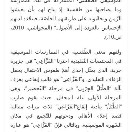
وما يصاحبها من طقسية. إذ يتاح لهم بأن يعيشوا
الزّمن ويحقّبونه على طريقتهم الخاصّة، فيتجّدد لديهم
الإحساس بالعودة إلى الأصول.” (المحواشي، 2010،
ص.10.).
ولفهم معنى الطّقسية في الممارسات الموسيقية
في المجتمعات التّقليدية اخترنا “الفَزَّاعِي” في جزيرة
جربة، الذي يمثّل إحدى أهمّ طقوس الاحتفال بحفل
الزفاف التقليدي. و”الفَزَّاعِي” هو قالب إيقاعي يعزف
بآلة “الطْبَلْ الجِرْبِي” في مرحلة “التّحضير”، وهي
المرحلة الأولى ليلة المحفل، حيث يقوم ضارب
“الطْبَلْ” بتأدية إيقاع”الفَزَّاعِي” ثلاث مرات متتالية
قصد إعلام الأهالي ودعوتهم للتّجمع في مكان
السّهرة الموسيقية. وبالتالي فإنّ “الفَزَّاعِي” هو عبارة