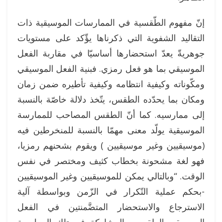
إنّ مفهوم الطّقسية في الممارسات الموسيقية ذات
التقاليد الشفوية التي ذكرناها يؤّكد على مستويات
جوهريةّ يعدّ استحضارها أساسيّا في مقاربة الفعل
الموسيقي بما هو فعل رمزي. فبنية الفعل الموسيقي
ومكّوناته وكيفية انتظامه وكيفية تأطيره ضمن زمان
ومكان بما يحدّده الطقس، يتّخذ دلالة خاصّة بالنسبة
إلى ممارسيه. كما أنّ الطقس المصاحب للممارسة
الموسيقية يولّد معنى مهمّا بالنسبة للمنخرطين فيه
(موسيقيين وغير موسيقيين ) ويقوم بشحنهم رمزيا،
فهو لغة مشحونة بخطاب كثيف ومختصر في نفس
الوقت. “وبالتالي يمكن للموسيقيين وغير الموسيقيين
-بحكم عملية التّكرار في الزّمن وبواسطة آلية
الاسترجاع والاستحضار المتضَّمنتين في الفعل
الموسيقي الطقسي- المشاركة في تلك الممارسة