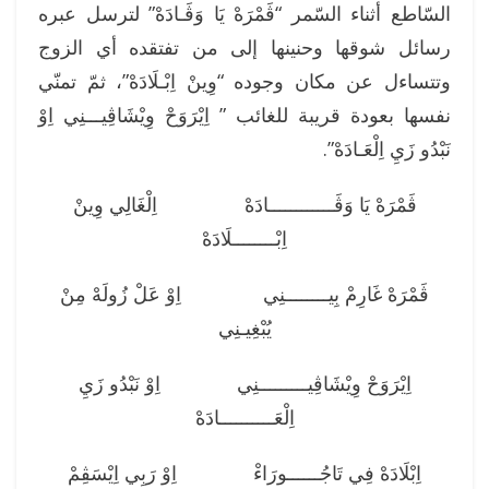
السّاطع أثناء السّمر “ڤَمْرَهْ يَا وَڤَـادَهْ” لترسل عبره
رسائل شوقها وحنينها إلى من تفتقده أي الزوج
وتتساءل عن مكان وجوده “وِينْ اِبْـلَادَهْ”، ثمّ تمنّي
نفسها بعودة قريبة للغائب ” اِيْرَوَحْ وِيْشَاڤِيـــنِي اِوْ
نَبْدُو زَيِ اِلْعَـادَهْ”.
ڤَمْرَهْ يَا وَڤَــــــــــــادَهْ اِلْغَالِي وِينْ
اِبْــــــــلَادَهْ
ڤَمْرَهْ غَارِمْ بِيــــــــنِي اِوْ عَلْ زُولَهْ مِنْ
يُبْغِيـنِي
اِيْرَوَحْ وِيْشَاڤِيـــــــــنِي اِوْ نَبْدُو زَيِ
اِلْعَــــــــــادَهْ
اِبْلَادَهْ فِي تَاجُــــــورَاءْ اِوْ رَبِي اِيْسَڤِمْ