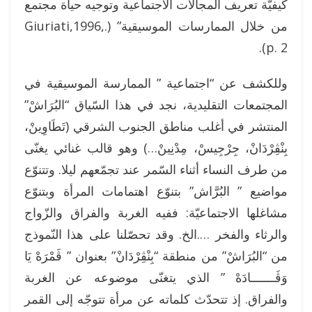
كيفيّة تعريف المجالات الاجتماعية وتوجيه حياة مجتمع
من خلال الممارسات الموسيقية” (.Giuriati,1996,
p. 2).
وللكشف عن “اجتماعية ” الممارسة الموسيقية في
المجتمعات التقليدية، نجد في هذا السّياق “البُرَاشْ”
المنتشر في أغلب مناطق الجنوب الشرقي (تَطَاوِينْ،
بِنْڤِرْدَانْ، جِرْجِيسْ، مِدْنِينْ…) وهو قالب غنائي يغنّى
من طرف النساء أثناء السّمر عند تجمّعهم ليلا. وتتنوّع
مواضيع ” البُرَّاش” بتنوّع اهتمامات المرأة وبتنوّع
مشاغلها الاجتماعيّة: ففيه الغربة والفراق والزّواج
والرثاء والفخر ….الخ. وقد تحصّلنا على هذا النّموذج
من “البُرَاشْ” من منطقة “بِنْڤِرْدَانْ” بعنوان ” ڤَمْرَهْ يَا
وَڤَـــــــادَهْ ” الذي يتغنّى موضوعه عن الغربة
والفراق. إذ تتحدّث كلماته عن مرأة تتوجّه إلى القمر