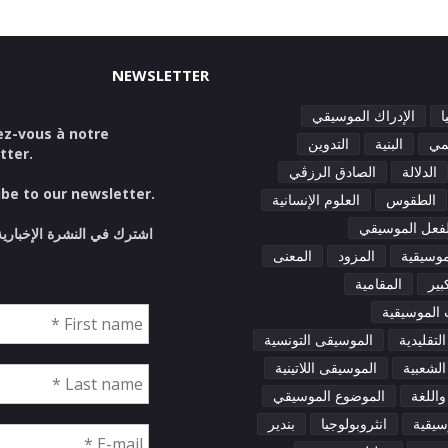
NEWSLETTER
ا
الإدراك الموسيقي
z-vous à notre
مي
البنية
التدوين
tter.
الدلالة
الصادق الرزڤي
ibe to our newsletter.
الطقوس
العلوم الإنسانية
لفعل الموسيقي
اشترك في النشرة الإخبارية
لموسيقية
المزود
المعنى
بير
المقامية
الموسيقية
لتقليدية
الموسيقى التونسية
لشعبية
الموسيقى اللاتينية
اللغة
الموضوع الموسيقي
سيقية
انثروبولوجيا
بندير