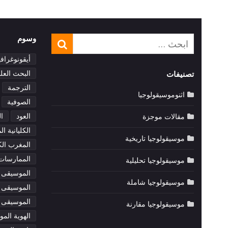
وسوم
بحث
بحث
عن:
أيقونوغرافي
البحث العل
تصنيفات
الترجمة
اثنوموسيقولوجيا
الصوفية
العود
ا
مقالات موجزة
الكليانية ا
موسيقولوجيا تاريخية
المغرب الك
الممارسات 
موسيقولوجيا تحليلية
الموسيقى ا
موسيقولوجيا شاملة
الموسيقى ا
الموسيقى و
موسيقولوجيا مقارنة
الهوية المو