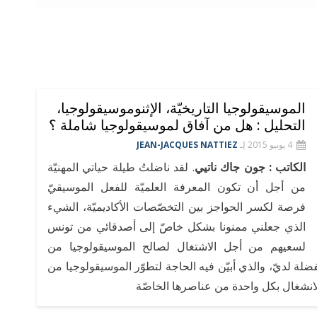
الموسيقولوجيا التاريخيّة، الإثنوموسيقولوجيا،
التحليل : هل من آفاق لموسيقولوجيا شاملة ؟
4 يونيو 2015
لِـ
JEAN-JACQUES NATTIEZ
الكاتب : جون جاك ناتيي
. لقد ناضلتُ طيلة حياتي المهنيّة
من أجل أن تكون المعرفة العلميّة للفعل الموسيقيّ
فرصة لكسر الحواجز بين التخصّصات الأكاديميّة، الشيء
الذي جعلني ممنونا بشكل خاصّ إلى أصدقائي من تونس
لسعيهم من أجل الاشتغال لصالح الموسيقولوجيا من
ة لديّ، والذي أبيّن فيه الحاجة لتطوّر الموسيقولوجيا من
لانشغال بكل واحدة من عناصرها الخاصّة