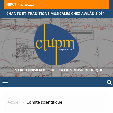
Skip
NEWS - مستجدات
to
CHANTS ET TRADITIONS MUSICALES CHEZ AWLÂD SÎDÎ ‘ABÎD (FRONTIÈRE ALGÉRO-TUNISIENNE)
content
CENTRE TUNISIEN DE PUBLICATION MUSICOLOGIQUE
Accueil
Comité scientifique