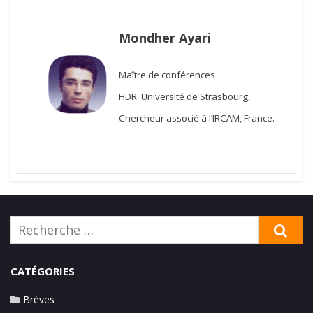
Mondher Ayari
Maître de conférences
HDR.
Université de Strasbourg,
Chercheur associé à l’IRCAM, France.
Rechercher:
RE
CATÉGORIES
Brèves