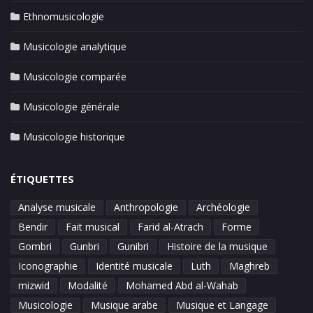
Ethnomusicologie
Musicologie analytique
Musicologie comparée
Musicologie générale
Musicologie historique
ÉTIQUETTES
Analyse musicale
Anthropologie
Archéologie
Bendir
Fait musical
Farid al-Atrach
Forme
Gombri
Gunbri
Gunibri
Histoire de la musique
Iconographie
Identité musicale
Luth
Maghreb
mizwid
Modalité
Mohamed Abd al-Wahab
Musicologie
Musique arabe
Musique et Langage