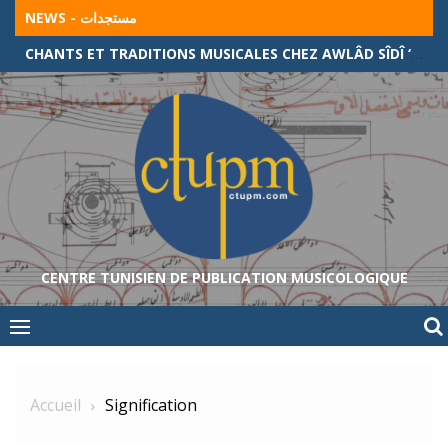
Skip
NEWS - مستجدات
to
CHANTS ET TRADITIONS MUSICALES CHEZ AWLÂD SÎDÎ ‘ABÎD (FRONTIÈRE ALGÉRO-TUNISIENNE)
content
CENTRE TUNISIEN DE PUBLICATION MUSICOLOGIQUE
Accueil
Signification