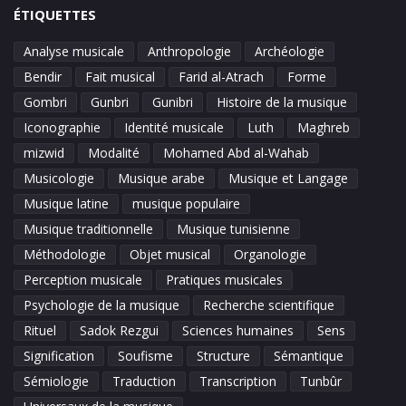
ÉTIQUETTES
Analyse musicale
Anthropologie
Archéologie
Bendir
Fait musical
Farid al-Atrach
Forme
Gombri
Gunbri
Gunibri
Histoire de la musique
Iconographie
Identité musicale
Luth
Maghreb
mizwid
Modalité
Mohamed Abd al-Wahab
Musicologie
Musique arabe
Musique et Langage
Musique latine
musique populaire
Musique traditionnelle
Musique tunisienne
Méthodologie
Objet musical
Organologie
Perception musicale
Pratiques musicales
Psychologie de la musique
Recherche scientifique
Rituel
Sadok Rezgui
Sciences humaines
Sens
Signification
Soufisme
Structure
Sémantique
Sémiologie
Traduction
Transcription
Tunbûr