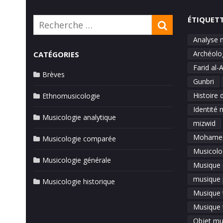
ÉTIQUET
Rechercher:
RECHERCH
Analyse 
Archéolo
CATÉGORIES
Farid al-
Brèves
Gunbri
Histoire 
Ethnomusicologie
Identité 
Musicologie analytique
mizwid
Mohamed
Musicologie comparée
Musicolo
Musicologie générale
Musique 
musique 
Musicologie historique
Musique t
Musique 
Objet mu