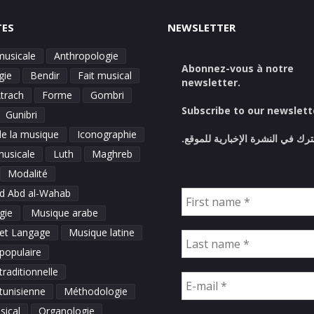
TES
NEWSLETTER
E
musicale
Anthropologie
Abonnez-vous à notre
gie
Bendir
Fait musical
newsletter.
Atrach
Forme
Gombri
Subscribe to our newslett
Gunibri
de la musique
Iconographie
ترك في النشرة الإخبارية للموقع
musicale
Luth
Maghreb
Modalité
 Abd al-Wahab
gie
Musique arabe
et Langage
Musique latine
populaire
raditionnelle
tunisienne
Méthodologie
sical
Organologie