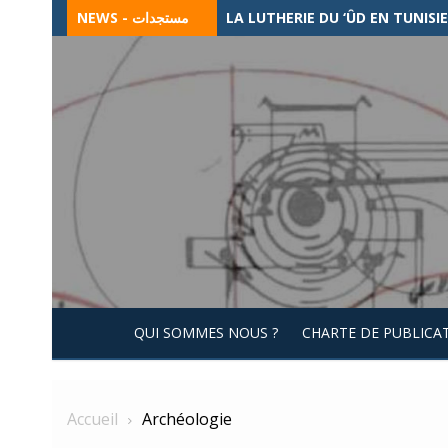
Skip
NEWS - مستجدات
CHANTS ET TRADITIONS MUSICA
to
content
QUI SOMMES NOUS ?
CHARTE DE PUBLICA
Accueil
Archéologie