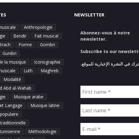
TES
NEWSLETTER
E
musicale
Anthropologie
Abonnez-vous à notre
gie
Bendir
Fait musical
newsletter.
Atrach
Forme
Gombri
Subscribe to our newslett
Gunibri
de la musique
Iconographie
ترك في النشرة الإخبارية للموقع
musicale
Luth
Maghreb
Modalité
 Abd al-Wahab
gie
Musique arabe
et Langage
Musique latine
populaire
raditionnelle
tunisienne
Méthodologie