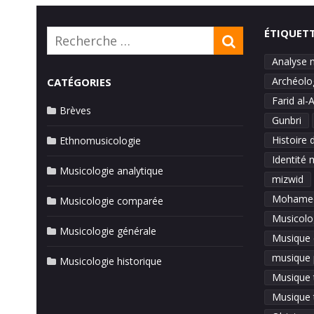
ÉTIQUET
Rechercher:
RECHERCH
Analyse 
Archéolo
CATÉGORIES
Farid al-
Brèves
Gunbri
Histoire 
Ethnomusicologie
Identité 
Musicologie analytique
mizwid
Mohamed
Musicologie comparée
Musicolo
Musicologie générale
Musique 
musique 
Musicologie historique
Musique t
Musique 