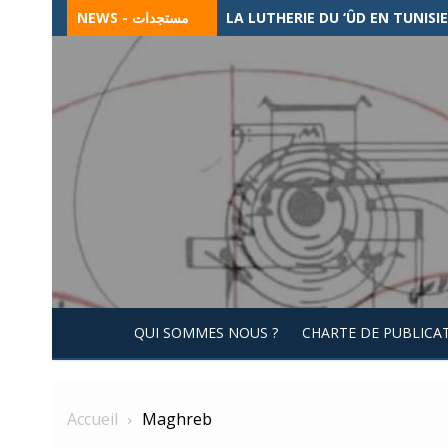
Skip
NEWS - مستجدات
CHANTS ET TRADITIONS MUSICA
to
content
QUI SOMMES NOUS ?
CHARTE DE PUBLICA
Accueil
Maghreb