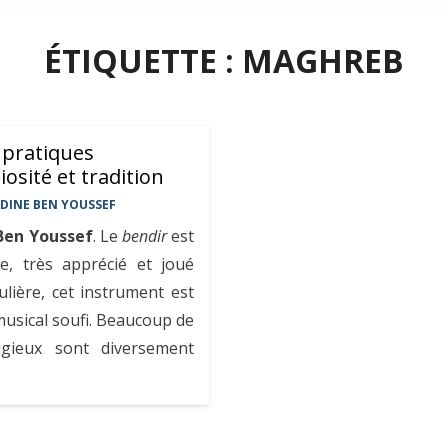
ÉTIQUETTE :
MAGHREB
 pratiques
iosité et tradition
DDINE BEN YOUSSEF
 Ben Youssef
. Le
bendir
est
, très apprécié et joué
lière, cet instrument est
musical soufi. Beaucoup de
igieux sont diversement